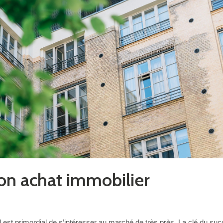
son achat immobilier
l est primordial de s’intéresser au marché de très près. La clé du su