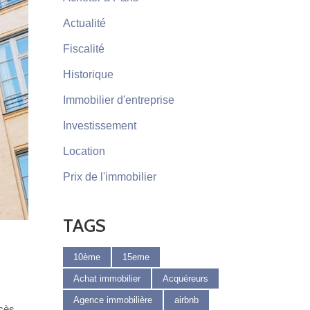
Actualité
Fiscalité
Historique
Immobilier d'entreprise
Investissement
Location
Prix de l'immobilier
TAGS
10ème
15eme
Achat immobilier
Acquéreurs
Agence immobilière
airbnb
ccès