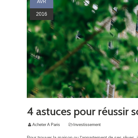
AVR
2016
4 astuces pour réussir 
Acheter A Paris
Investissement
Pour trouver la maison ou l’appartement de ses rêves, i