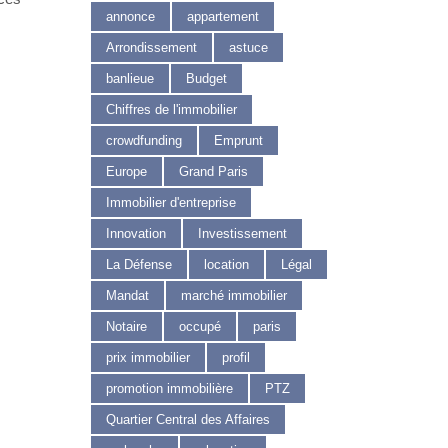
annonce
appartement
Arrondissement
astuce
banlieue
Budget
Chiffres de l'immobilier
crowdfunding
Emprunt
Europe
Grand Paris
Immobilier d'entreprise
Innovation
Investissement
La Défense
location
Légal
Mandat
marché immobilier
Notaire
occupé
paris
prix immobilier
profil
promotion immobilière
PTZ
Quartier Central des Affaires