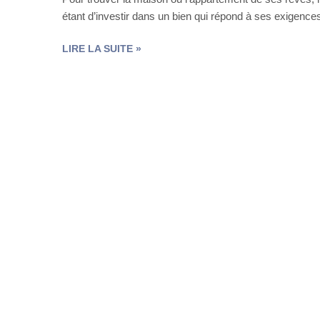
étant d’investir dans un bien qui répond à ses exigence
« 4
LIRE LA SUITE
»
ASTUCES
POUR
RÉUSSIR
SON
ACHAT
IMMOBILIER »