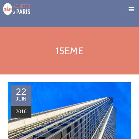
15EME
22
JUIN
2016