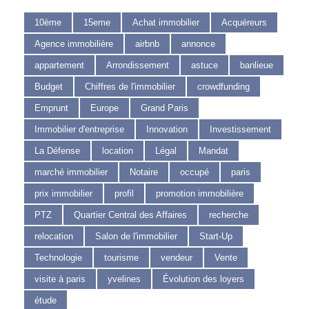
10ème
15eme
Achat immobilier
Acquéreurs
Agence immobilière
airbnb
annonce
appartement
Arrondissement
astuce
banlieue
Budget
Chiffres de l'immobilier
crowdfunding
Emprunt
Europe
Grand Paris
Immobilier d'entreprise
Innovation
Investissement
La Défense
location
Légal
Mandat
marché immobilier
Notaire
occupé
paris
prix immobilier
profil
promotion immobilière
PTZ
Quartier Central des Affaires
recherche
relocation
Salon de l'immobilier
Start-Up
Technologie
tourisme
vendeur
Vente
visite à paris
yvelines
Évolution des loyers
étude