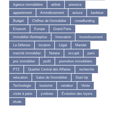
Agence immobilière
airbnb
annonce
appartement
Arrondissement
astuce
banlieue
Budget
Chiffres de l'immobilier
crowdfunding
Emprunt
Europe
Grand Paris
Immobilier d'entreprise
Innovation
Investissement
La Défense
location
Légal
Mandat
marché immobilier
Notaire
occupé
paris
prix immobilier
profil
promotion immobilière
PTZ
Quartier Central des Affaires
recherche
relocation
Salon de l'immobilier
Start-Up
Technologie
tourisme
vendeur
Vente
visite à paris
yvelines
Évolution des loyers
étude