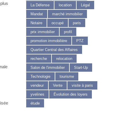
 plus
La Défense
location
Légal
Mandat
marché immobilier
Notaire
occupé
paris
prix immobilier
profil
promotion immobilière
PTZ
Quartier Central des Affaires
recherche
relocation
nale
Salon de l'immobilier
Start-Up
Technologie
tourisme
vendeur
Vente
visite à paris
yvelines
Évolution des loyers
lisée
étude