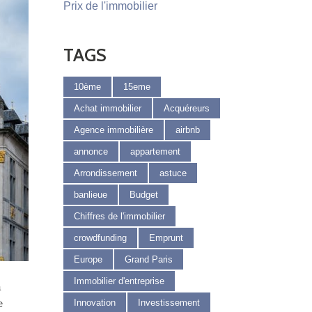
Prix de l'immobilier
TAGS
10ème
15eme
Achat immobilier
Acquéreurs
Agence immobilière
airbnb
annonce
appartement
Arrondissement
astuce
banlieue
Budget
Chiffres de l'immobilier
crowdfunding
Emprunt
Europe
Grand Paris
Immobilier d'entreprise
a
e
Innovation
Investissement