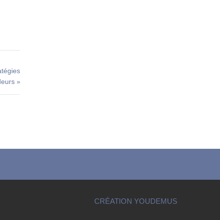
atégies
ndeurs
»
CRÉATION YOUDEMUS