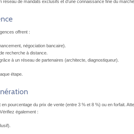
un réseau de mandats exclusifs et d’une connaissance fine du marché
ence
gences offrent :
nancement, négociation bancaire).
s de recherche à distance.
grâce à un réseau de partenaires (architecte, diagnostiqueur).
haque étape.
unération
en pourcentage du prix de vente (entre 3 % et 8 %) ou en forfait. Atte
Vérifiez également :
usif).