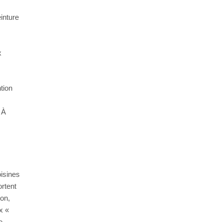
inture
x
ntion
 À
.
oisines
ortent
ion,
x «
e