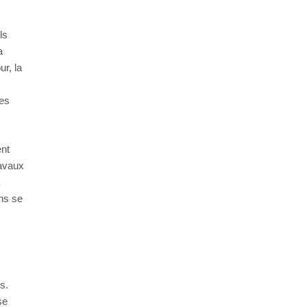
ls
a
ur, la
les
ent
ravaux
ens se
s.
se