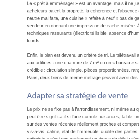
Le « prêt à emménager » est un avantage, mais il ne just
acheteurs paient la propreté, la cohérence et l’absenc
neutre mal faite, une cuisine « refaite à neuf » bas de
vendeur en donnant une impression de cache‑misère. À 
techniques rassurants (électricité lisible, absence d’h
lourds.
Enfin, le plan est devenu un critère de tri. Le télétravai
aux artifices : une chambre de 7 m² ou un « bureau » sa
crédible : circulation simple, pièces proportionnées, r
Paris, deux biens de même métrage peuvent avoir des t
Adapter sa stratégie de vente
Le prix ne se fixe pas à l’arrondissement, ni même au qu
peut être significatif si l’une cumule nuisances, faibl
sur des ventes récentes réellement proches et comparable
vis‑à‑vis, calme, état de l’immeuble, qualité des parties 
optimiste » n’est pas seulement un risque de délai : c