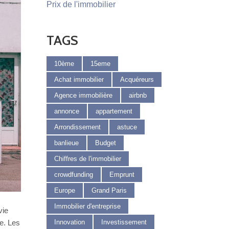
Prix de l'immobilier
TAGS
10ème
15eme
Achat immobilier
Acquéreurs
Agence immobilière
airbnb
annonce
appartement
Arrondissement
astuce
banlieue
Budget
Chiffres de l'immobilier
crowdfunding
Emprunt
Europe
Grand Paris
Immobilier d'entreprise
vie
te. Les
Innovation
Investissement