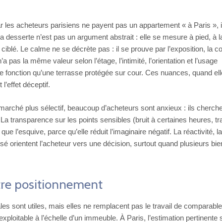
car les acheteurs parisiens ne payent pas un appartement « à Paris », i
La desserte n’est pas un argument abstrait : elle se mesure à pied, à l
ciblé. Le calme ne se décrète pas : il se prouve par l’exposition, la co
’a pas la même valeur selon l’étage, l’intimité, l’orientation et l’usage
me fonction qu’une terrasse protégée sur cour. Ces nuances, quand el
l’effet déceptif.
 marché plus sélectif, beaucoup d’acheteurs sont anxieux : ils cherch
. La transparence sur les points sensibles (bruit à certaines heures, t
ue l’esquive, parce qu’elle réduit l’imaginaire négatif. La réactivité, la
sé orientent l’acheteur vers une décision, surtout quand plusieurs bi
otre positionnement
es sont utiles, mais elles ne remplacent pas le travail de comparable
ploitable à l’échelle d’un immeuble. À Paris, l’estimation pertinente 