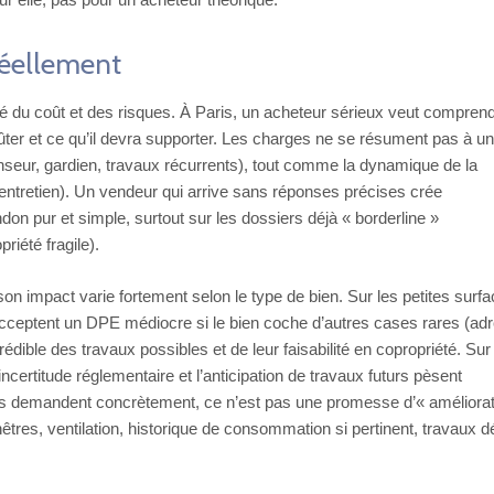
réellement
ilité du coût et des risques. À Paris, un acheteur sérieux veut compren
ûter et ce qu’il devra supporter. Les charges ne se résument pas à un
censeur, gardien, travaux récurrents), tout comme la dynamique de la
d’entretien). Un vendeur qui arrive sans réponses précises crée
 pur et simple, surtout sur les dossiers déjà « borderline »
riété fragile).
n impact varie fortement selon le type de bien. Sur les petites surf
acceptent un DPE médiocre si le bien coche d’autres cases rares (ad
rédible des travaux possibles et de leur faisabilité en copropriété. Sur
’incertitude réglementaire et l’anticipation de travaux futurs pèsent
rs demandent concrètement, ce n’est pas une promesse d’« améliorati
êtres, ventilation, historique de consommation si pertinent, travaux d