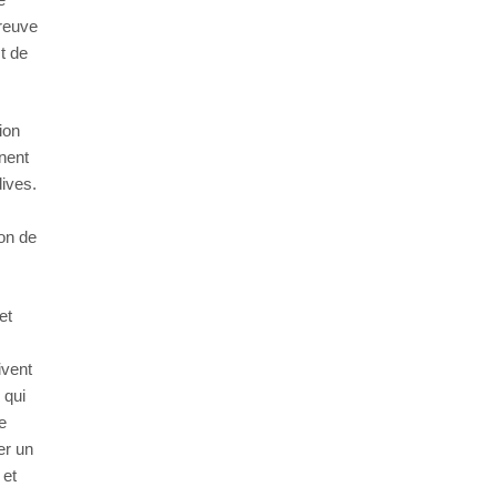
preuve
t de
ion
nnent
dives.
ion de
et
ivent
 qui
e
er un
 et