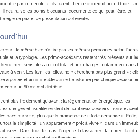
mmeuble par immeuble, et ils paient cher ce qui réduit l’incertitude. Un
il neutralise les points bloquants, documente ce qui peut l’être, et
atégie de prix et de présentation cohérente.
jourd’hui
 erreur : le même bien n’attire pas les mêmes personnes selon l’adre
meuble et la typologie. Les primo‑accédants restent très présents sur le
xtrêmement sensibles au coût total et aux charges, notamment dans 
aux à venir. Les familles, elles, ne « cherchent pas plus grand » : ell
cole à portée et un immeuble qui ne transforme pas chaque décision e
orter sur un 90 m² mal distribué.
itrent plus froidement qu’avant : la réglementation énergétique, les
près charges et fiscalité rendent de nombreux dossiers moins évidents
ubles sans surprise, plus que la promesse de « forte demande ». Enfin,
urtout la simplicité : un appartement « prêt à vivre », dans un immeub
îtrisées. Dans tous les cas, l’enjeu est d’assumer clairement la cible
our elle, pas pour un acheteur théorique.