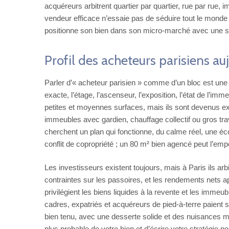
acquéreurs arbitrent quartier par quartier, rue par rue, i
vendeur efficace n’essaie pas de séduire tout le monde ; 
positionne son bien dans son micro‑marché avec une str
Profil des acheteurs parisiens au
Parler d’« acheteur parisien » comme d’un bloc est une
exacte, l’étage, l’ascenseur, l’exposition, l’état de l’im
petites et moyennes surfaces, mais ils sont devenus e
immeubles avec gardien, chauffage collectif ou gros trav
cherchent un plan qui fonctionne, du calme réel, une é
conflit de copropriété ; un 80 m² bien agencé peut l’emp
Les investisseurs existent toujours, mais à Paris ils arb
contraintes sur les passoires, et les rendements nets a
privilégient les biens liquides à la revente et les imme
cadres, expatriés et acquéreurs de pied‑à‑terre paient s
bien tenu, avec une desserte solide et des nuisances ma
plus probable de votre bien et d’écrire votre stratégie p