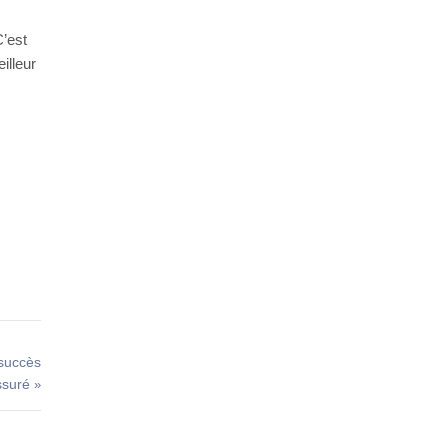
C’est
illeur
 succès
ssuré
»