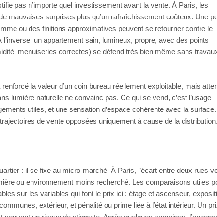
ifie pas n’importe quel investissement avant la vente. À Paris, les
e de mauvaises surprises plus qu’un rafraîchissement coûteux. Une pe
 gamme ou des finitions approximatives peuvent se retourner contre le
l’inverse, un appartement sain, lumineux, propre, avec des points
umidité, menuiseries correctes) se défend très bien même sans travau
l a renforcé la valeur d’un coin bureau réellement exploitable, mais atte
ns lumière naturelle ne convainc pas. Ce qui se vend, c’est l’usage
angements utiles, et une sensation d’espace cohérente avec la surface.
rajectoires de vente opposées uniquement à cause de la distribution
artier : il se fixe au micro‑marché. À Paris, l’écart entre deux rues v
e lumière ou environnement moins recherché. Les comparaisons utiles p
s sur les variables qui font le prix ici : étage et ascenseur, exposit
communes, extérieur, et pénalité ou prime liée à l’état intérieur. Un pri
’est souvent un risque de stigmate. Après quelques semaines, l’annonc