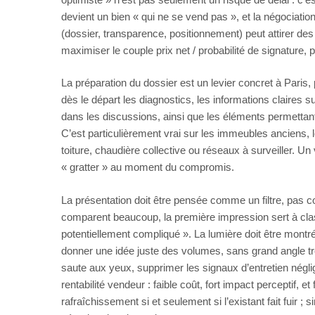
devient un bien « qui ne se vend pas », et la négociatio
(dossier, transparence, positionnement) peut attirer des 
maximiser le couple prix net / probabilité de signature, 
La préparation du dossier est un levier concret à Paris,
dès le départ les diagnostics, les informations claires s
dans les discussions, ainsi que les éléments permettant
C’est particulièrement vrai sur les immeubles anciens
toiture, chaudière collective ou réseaux à surveiller. Un
« gratter » au moment du compromis.
La présentation doit être pensée comme un filtre, pas c
comparent beaucoup, la première impression sert à class
potentiellement compliqué ». La lumière doit être montrée,
donner une idée juste des volumes, sans grand angle tr
saute aux yeux, supprimer les signaux d’entretien négli
rentabilité vendeur : faible coût, fort impact perceptif, e
rafraîchissement si et seulement si l’existant fait fuir ;