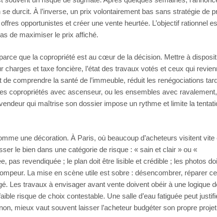
n se durcit. À l’inverse, un prix volontairement bas sans stratégie de 
offres opportunistes et créer une vente heurtée. L’objectif rationnel es
pas de maximiser le prix affiché.
 parce que la copropriété est au cœur de la décision. Mettre à disposit
ur charges et taxe foncière, l’état des travaux votés et ceux qui revie
 de comprendre la santé de l’immeuble, réduit les renégociations tar
, les copropriétés avec ascenseur, ou les ensembles avec ravalement,
 vendeur qui maîtrise son dossier impose un rythme et limite la tentat
omme une décoration. À Paris, où beaucoup d’acheteurs visitent vite 
er le bien dans une catégorie de risque : « sain et clair » ou «
 pas revendiquée ; le plan doit être lisible et crédible ; les photos do
ompeur. La mise en scène utile est sobre : désencombrer, réparer ce
gé. Les travaux à envisager avant vente doivent obéir à une logique d
t faible risque de choix contestable. Une salle d’eau fatiguée peut justifi
 sinon, mieux vaut souvent laisser l’acheteur budgéter son propre projet