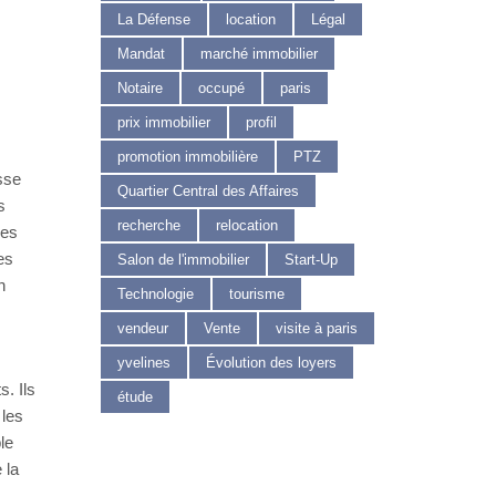
La Défense
location
Légal
Mandat
marché immobilier
Notaire
occupé
paris
prix immobilier
profil
promotion immobilière
PTZ
sse
Quartier Central des Affaires
s
recherche
relocation
les
es
Salon de l'immobilier
Start-Up
n
Technologie
tourisme
vendeur
Vente
visite à paris
yvelines
Évolution des loyers
. Ils
étude
 les
le
 la