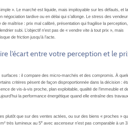
mple ». Le marché est liquide, mais impitoyable sur les défauts, et l
 négociation tardive ou en délai qui s’allonge. Le stress des vendeu
aîtrise : prix mal calibré, présentation qui fragilise la perception,
ndrier subi. L’objectif n’est pas de « vendre vite à tout prix », mais
isque de friction jusqu’à l’acte.
re l’écart entre votre perception et le pri
es surfaces : il compare des micro-marchés et des compromis. À que
certains critères pèsent de façon disproportionnée dans la décision : ét
bsence de vis-à-vis proche, plan exploitable, qualité de l’immeuble et de
aujourd’hui la performance énergétique quand elle entraîne des travau
ces plutôt que sur des ventes actées, ou sur des biens « proches » qui
e
 m² très lumineux au 5
avec ascenseur n’est pas comparable à un 3