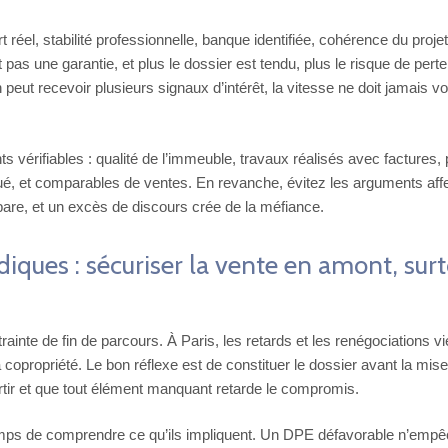
éel, stabilité professionnelle, banque identifiée, cohérence du projet
pas une garantie, et plus le dossier est tendu, plus le risque de perte
eut recevoir plusieurs signaux d’intérêt, la vitesse ne doit jamais v
vérifiables : qualité de l’immeuble, travaux réalisés avec factures, 
ué, et comparables de ventes. En revanche, évitez les arguments affe
mpare, et un excès de discours crée de la méfiance.
idiques : sécuriser la vente en amont, sur
rainte de fin de parcours. À Paris, les retards et les renégociations v
a copropriété. Le bon réflexe est de constituer le dossier avant la mis
tir et que tout élément manquant retarde le compromis.
 temps de comprendre ce qu’ils impliquent. Un DPE défavorable n’emp