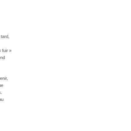
,
tard,
 fuir »
end
enir,
ue
s.
au