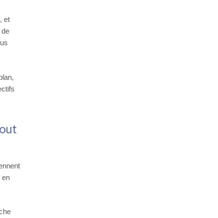
, et
 de
ous
plan,
ctifs
tout
iennent
e en
êche