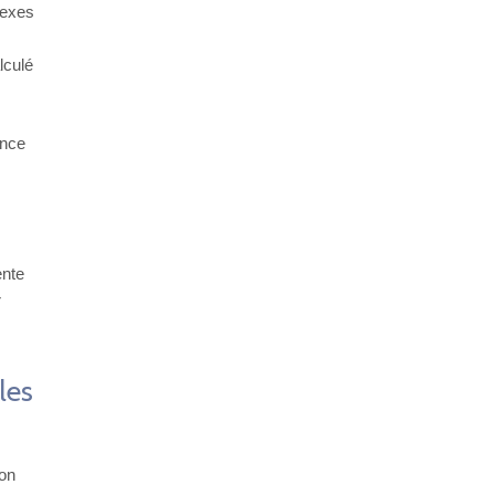
lexes
lculé
ence
ente
r
les
ion