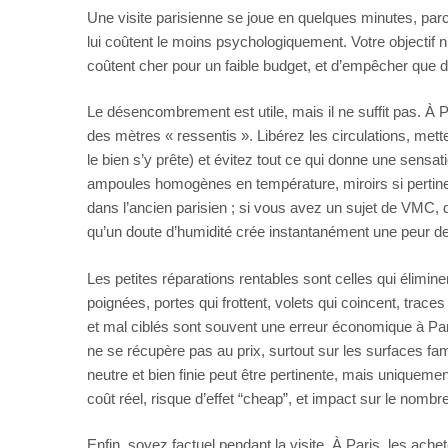
Une visite parisienne se joue en quelques minutes, parce
lui coûtent le moins psychologiquement. Votre objectif n’
coûtent cher pour un faible budget, et d’empêcher que de
Le désencombrement est utile, mais il ne suffit pas. À P
des mètres « ressentis ». Libérez les circulations, mett
le bien s’y prête) et évitez tout ce qui donne une sensati
ampoules homogènes en température, miroirs si pertinents
dans l’ancien parisien ; si vous avez un sujet de VMC, d
qu’un doute d’humidité crée instantanément une peur d
Les petites réparations rentables sont celles qui éliminent
poignées, portes qui frottent, volets qui coincent, traces
et mal ciblés sont souvent une erreur économique à Pari
ne se récupère pas au prix, surtout sur les surfaces fam
neutre et bien finie peut être pertinente, mais uniquement 
coût réel, risque d’effet “cheap”, et impact sur le nombre
Enfin, soyez factuel pendant la visite. À Paris, les ach