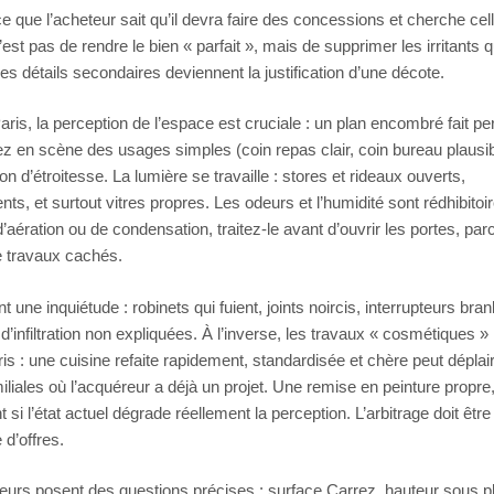
 que l’acheteur sait qu’il devra faire des concessions et cherche cel
est pas de rendre le bien « parfait », mais de supprimer les irritants q
s détails secondaires deviennent la justification d’une décote.
aris, la perception de l’espace est cruciale : un plan encombré fait pe
ez en scène des usages simples (coin repas clair, coin bureau plausib
on d’étroitesse. La lumière se travaille : stores et rideaux ouverts,
, et surtout vitres propres. Les odeurs et l’humidité sont rédhibitoi
’aération ou de condensation, traitez-le avant d’ouvrir les portes, par
e travaux cachés.
 une inquiétude : robinets qui fuient, joints noircis, interrupteurs bran
 d’infiltration non expliquées. À l’inverse, les travaux « cosmétiques »
s : une cuisine refaite rapidement, standardisée et chère peut déplair
iliales où l’acquéreur a déjà un projet. Une remise en peinture propre
si l’état actuel dégrade réellement la perception. L’arbitrage doit être 
 d’offres.
eteurs posent des questions précises : surface Carrez, hauteur sous p