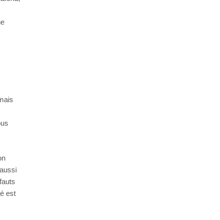
ne
 mais
ous
on
 aussi
fauts
é est