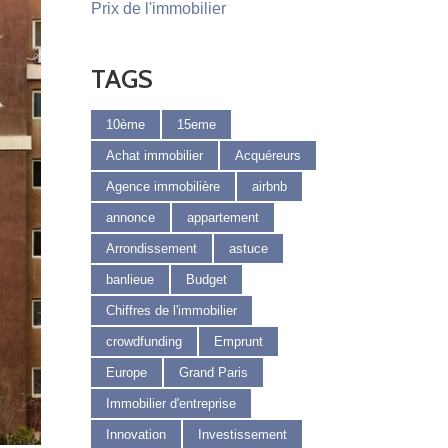
Prix de l'immobilier
TAGS
10ème
15eme
Achat immobilier
Acquéreurs
Agence immobilière
airbnb
annonce
appartement
Arrondissement
astuce
banlieue
Budget
Chiffres de l'immobilier
crowdfunding
Emprunt
Europe
Grand Paris
Immobilier d'entreprise
Innovation
Investissement