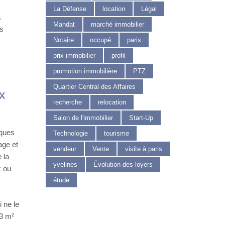
La Défense
location
Légal
a
Mandat
marché immobilier
rs
Notaire
occupé
paris
prix immobilier
profil
promotion immobilière
PTZ
Quartier Central des Affaires
x
recherche
relocation
Salon de l'immobilier
Start-Up
lques
Technologie
tourisme
age et
vendeur
Vente
visite à paris
 la
yvelines
Évolution des loyers
x ou
étude
 ne le
3 m²