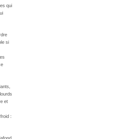
les qui
ui
rdre
le si
res
ce
lants,
 lourds
e et
,
froid :
lafond,