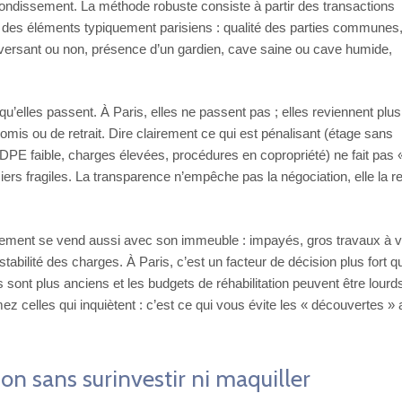
ndissement. La méthode robuste consiste à partir des transactions
à des éléments typiquement parisiens : qualité des parties communes
aversant ou non, présence d’un gardien, cave saine ou cave humide,
’elles passent. À Paris, elles ne passent pas ; elles reviennent plus 
is ou de retrait. Dire clairement ce qui est pénalisant (étage sans
DPE faible, charges élevées, procédures en copropriété) ne fait pas «
ossiers fragiles. La transparence n’empêche pas la négociation, elle la r
artement se vend aussi avec son immeuble : impayés, gros travaux à v
stabilité des charges. À Paris, c’est un facteur de décision plus fort q
sont plus anciens et les budgets de réhabilitation peuvent être lourd
ez celles qui inquiètent : c’est ce qui vous évite les « découvertes » 
ion sans surinvestir ni maquiller