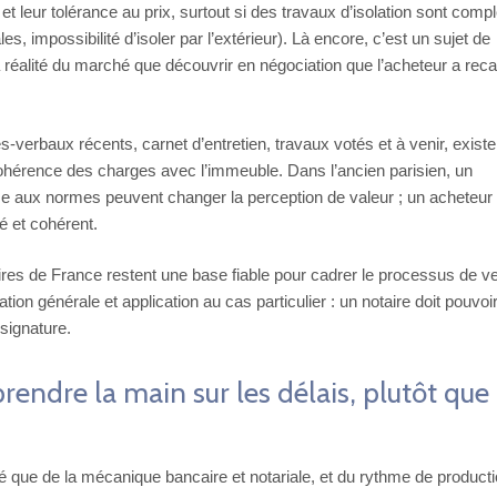
et leur tolérance au prix, surtout si des travaux d’isolation sont comp
s, impossibilité d’isoler par l’extérieur). Là encore, c’est un sujet de
a réalité du marché que découvrir en négociation que l’acheteur a reca
ès-verbaux récents, carnet d’entretien, travaux votés et à venir, exist
ohérence des charges avec l’immeuble. Dans l’ancien parisien, un
ise aux normes peuvent changer la perception de valeur ; un acheteur
ré et cohérent.
taires de France restent une base fiable pour cadrer le processus de v
tion générale et application au cas particulier : un notaire doit pouvoi
 signature.
eprendre la main sur les délais, plutôt que 
té que de la mécanique bancaire et notariale, et du rythme de product