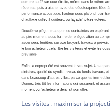
e
sombre au 2
sur cour étroite, même dans le même arro
récentes, puis à ajuster avec des décotes/prime liées 
performance acoustique, hauteur sous plafond, plan tr
chauffage collectif coûteux, ou façade/ toiture votées.
Deuxième piège : masquer les contraintes en espérant qu
au pire moment, sous forme de renégociation au comprom
ascenseur, fenêtres sur axe bruyant, travaux à prévoir, 
le bon acheteur : cela filtre les visiteurs et évite les d
prévisible.
Enfin, la copropriété est souvent le vrai sujet. Un app
sinistres, qualité du syndic, niveau du fonds travaux, et 
dans beaucoup d’autres villes, parce que les immeubles 
Donnez très tôt les informations qui rassurent, et assum
moment où l’acheteur a déjà fait son offre.
Les visites : maximiser la project