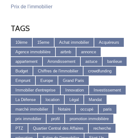
Prix de l'immobilier
TAGS
10ème
15eme
Achat immobilier
Acquéreurs
Agence immobilière
airbnb
annonce
appartement
Arrondissement
astuce
banlieue
Budget
Chiffres de l'immobilier
crowdfunding
Emprunt
Europe
Grand Paris
Immobilier d'entreprise
Innovation
Investissement
La Défense
location
Légal
Mandat
marché immobilier
Notaire
occupé
paris
prix immobilier
profil
promotion immobilière
PTZ
Quartier Central des Affaires
recherche
relocation
Salon de l'immobilier
Start-Up