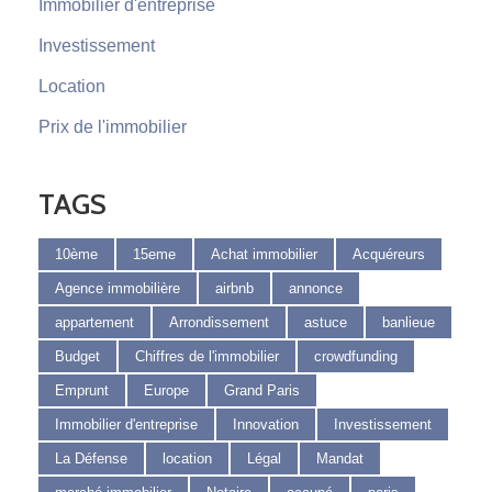
Immobilier d'entreprise
Investissement
Location
Prix de l'immobilier
TAGS
10ème
15eme
Achat immobilier
Acquéreurs
Agence immobilière
airbnb
annonce
appartement
Arrondissement
astuce
banlieue
Budget
Chiffres de l'immobilier
crowdfunding
Emprunt
Europe
Grand Paris
Immobilier d'entreprise
Innovation
Investissement
La Défense
location
Légal
Mandat