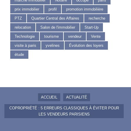
marché immobilier
Notaire
occupé
paris
prix immobilier
profil
promotion immobilière
PTZ
Quartier Central des Affaires
recherche
relocation
Salon de l'immobilier
Start-Up
Technologie
tourisme
vendeur
Vente
visite à paris
yvelines
Évolution des loyers
étude
ACCUEIL
ACTUALITÉ
COPROPRIÉTÉ : 5 ERREURS CLASSIQUES À ÉVITER POUR
LES VENDEURS PARISIENS